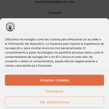
barbutvilassar@gmail.com
Comprar
Utilizamos tecnologías como las cookies para almacenar y/o acceder a
la información del dispositivo. Lo hacemos para mejorar la experiencia de
navegación y para mostrar anuncios (no) personalizados. El
consentimiento a estas tecnologías nos permitirá procesar datos como el
comportamiento de navegación o los ID's únicos en este sitio. No
consentir o retirar el consentimiento, puede afectar negativamente a
ciertas características y funciones.
Aceptar cookies
Denegado
Ver preferencias
Copyright © 2026 Frankfurt Barbut | Powered by
CETREX