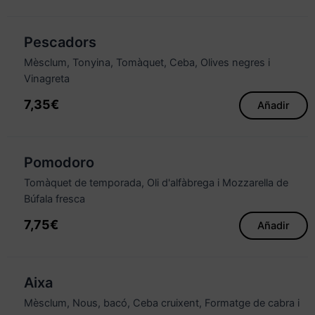
Pescadors
Mèsclum, Tonyina, Tomàquet, Ceba, Olives negres i
Vinagreta
7,35
€
Añadir
Pomodoro
Tomàquet de temporada, Oli d'alfàbrega i Mozzarella de
Búfala fresca
7,75
€
Añadir
Aixa
Mèsclum, Nous, bacó, Ceba cruixent, Formatge de cabra i