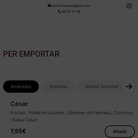
barbutvilassar@gmail.com
93751 27 68
PER EMPORTAR
Amanides
Aperitius
Barbut Gourmet
Cèsar
Enciam, Pollastre cruixent, Llàmines de Parmesà, Crostons
i Salsa Cèsar
7,55
€
Añadir