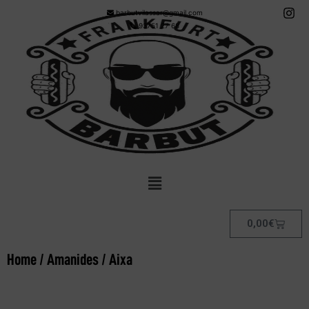
barbutvilassar@gmail.com
93751 27 68
0,00
€
Home
/
Amanides
/ Aixa