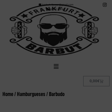
barbutvilassar@gmail.com
93751 27 68
0,00
€
Home
/
Hamburgueses
/ Barbudo