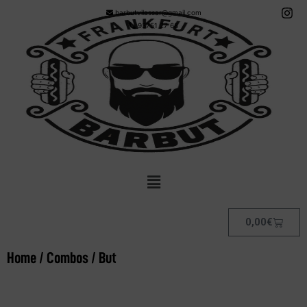
barbutvilassar@gmail.com
93751 27 68
0,00
€
Home
/
Combos
/ But