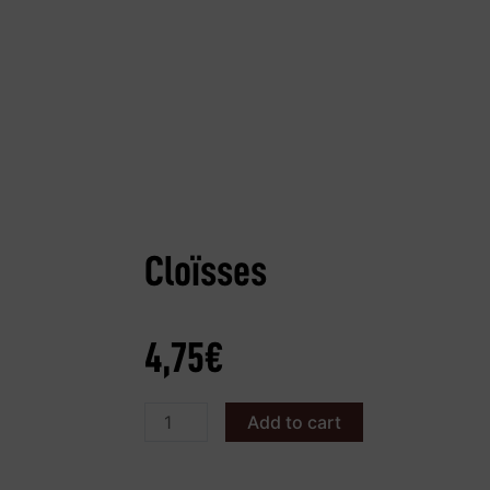
Cloïsses
4,75
€
Add to cart