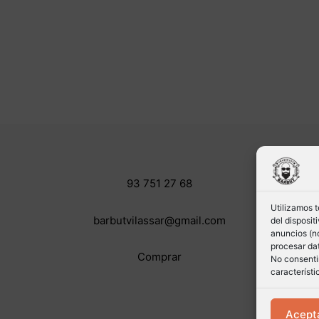
93 751 27 68
Utilizamos 
barbutvilassar@gmail.com
del disposi
anuncios (no
procesar dat
Comprar
No consentir
característi
Acept