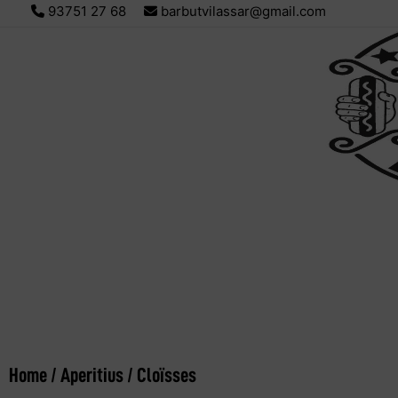
93751 27 68
barbutvilassar@gmail.com
Home
/
Aperitius
/ Cloïsses