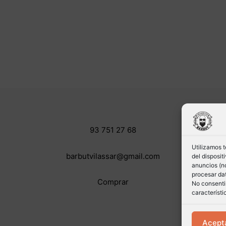
93 751 27 68
Utilizamos 
barbutvilassar@gmail.com
del disposi
anuncios (no
procesar dat
Comprar
No consentir
característi
Acept