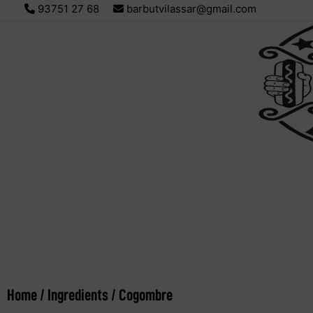
93751 27 68
barbutvilassar@gmail.com
Home
/
Ingredients
/ Cogombre