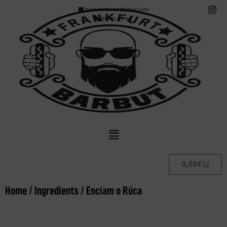
barbutvilassar@gmail.com
93751 27 68
0,00
€
Home
/
Ingredients
/ Enciam o Rúca