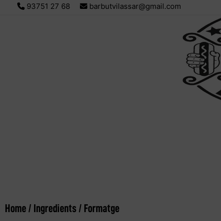
93751 27 68
barbutvilassar@gmail.com
Home
/
Ingredients
/ Formatge