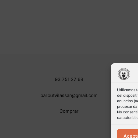
93 751 27 68
Utilizamos 
barbutvilassar@gmail.com
del disposi
anuncios (no
procesar dat
Comprar
No consentir
característi
Acept