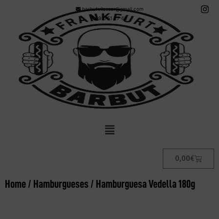
barbutvilassar@gmail.com
93751 27 68
0,00
€
Home
/
Hamburgueses
/ Hamburguesa Vedella 180g