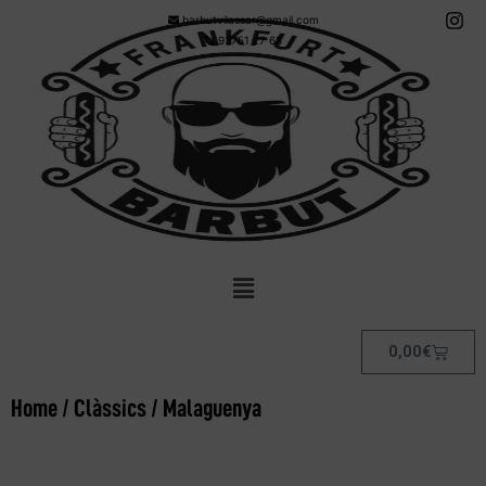
barbutvilassar@gmail.com
93751 27 68
0,00
€
Home
/
Clàssics
/ Malaguenya