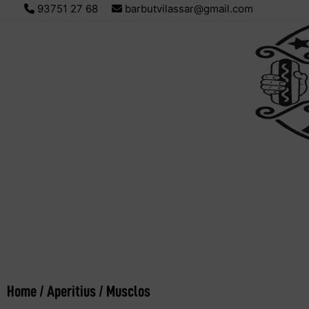
93751 27 68
barbutvilassar@gmail.com
Home
/
Aperitius
/ Musclos