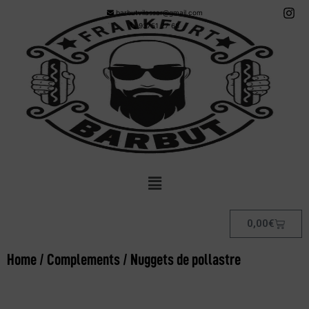
barbutvilassar@gmail.com
93751 27 68
0,00
€
Home
/
Complements
/ Nuggets de pollastre