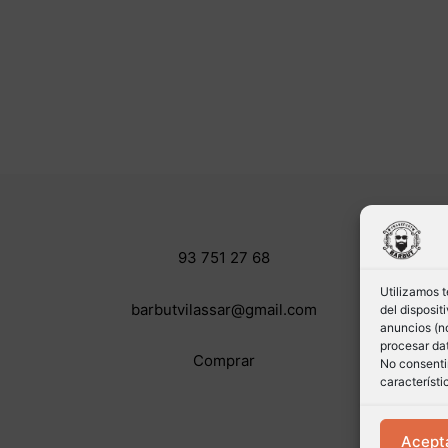
93 751 27 68
Utilizamos 
barbutvilassar@gmail.com
del disposi
anuncios (no
procesar dat
Comprar
No consentir
característi
Acept