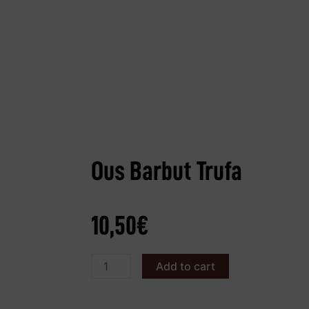
Ous Barbut Trufa
10,50
€
Add to cart