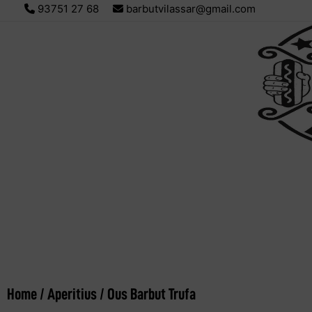
93751 27 68
barbutvilassar@gmail.com
Home
/
Aperitius
/ Ous Barbut Trufa