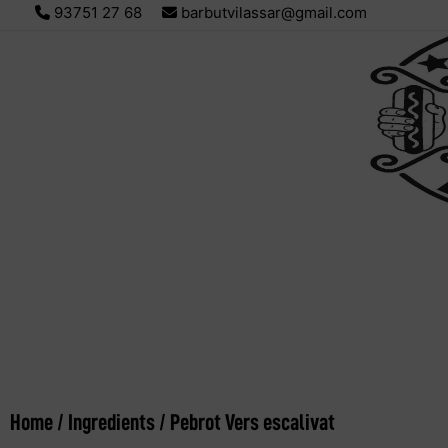
93751 27 68
barbutvilassar@gmail.com
Home
/
Ingredients
/ Pebrot Vers escalivat