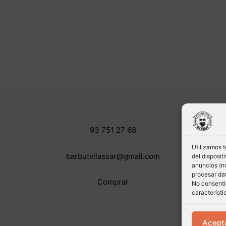
93 751 27 68
Utilizamos 
barbutvilassar@gmail.com
del disposi
anuncios (no
procesar dat
Comprar
No consentir
característi
Acept