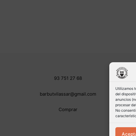
93 751 27 68
Utilizamos 
barbutvilassar@gmail.com
del disposi
anuncios (no
procesar dat
Comprar
No consentir
característi
Acept