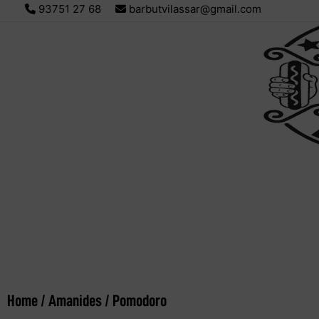
93751 27 68
barbutvilassar@gmail.com
Home
/
Amanides
/ Pomodoro