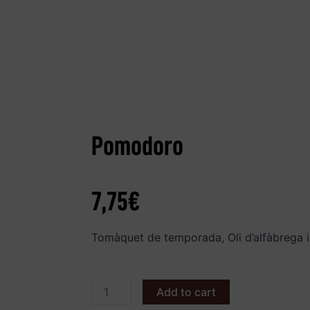
Pomodoro
7,75
€
Tomàquet de temporada, Oli d’alfàbrega i
Add to cart