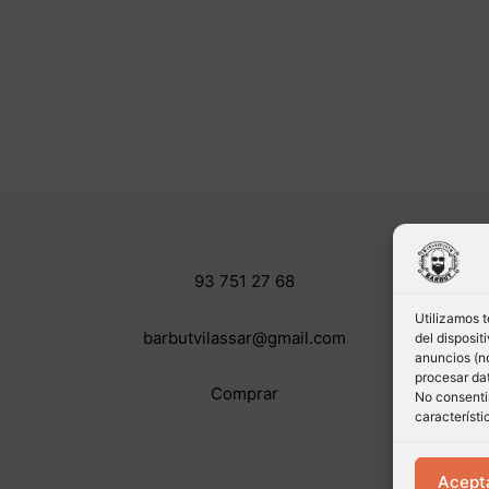
93 751 27 68
Utilizamos 
barbutvilassar@gmail.com
del disposi
anuncios (no
procesar dat
Comprar
No consentir
característi
Acept