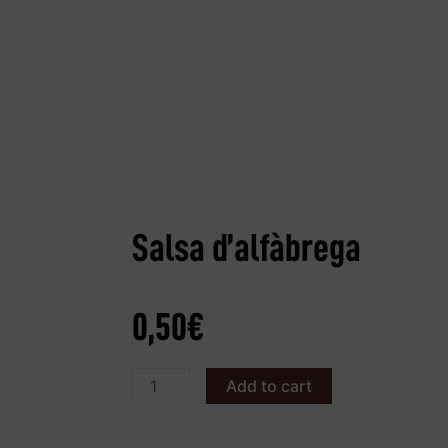
Salsa d’alfàbrega
0,50
€
Add to cart