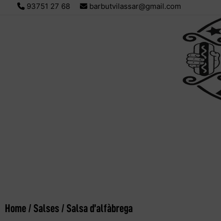
93751 27 68
barbutvilassar@gmail.com
Home
/
Salses
/ Salsa d’alfàbrega