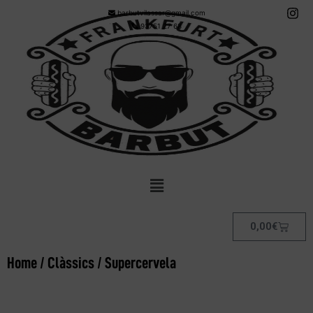
barbutvilassar@gmail.com
93751 27 68
0,00
€
Home
/
Clàssics
/ Supercervela