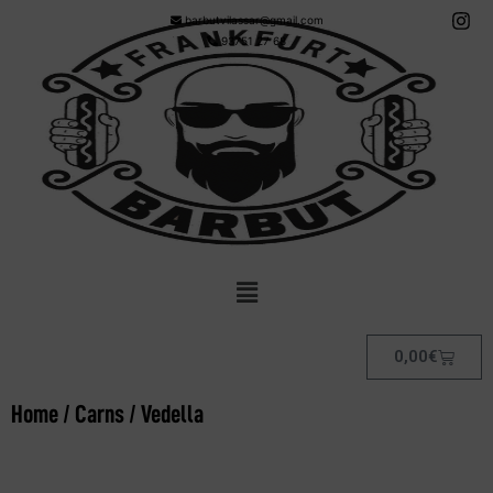
barbutvilassar@gmail.com
93751 27 68
0,00
€
Home
/
Carns
/ Vedella