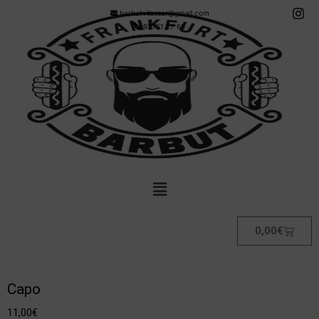
barbutvilassar@gmail.com
93751 27 68
0,00
€
Capo
11,00
€