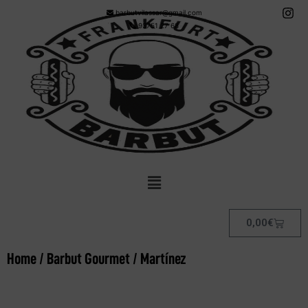
barbutvilassar@gmail.com
93751 27 68
0,00
€
Home
/
Barbut Gourmet
/ Martínez